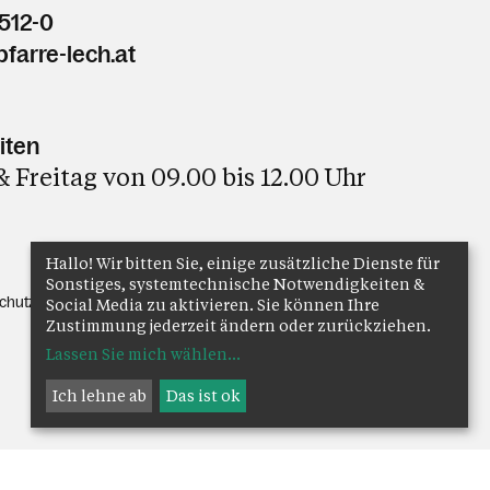
512-0
farre-lech.at
iten
 Freitag von 09.00 bis 12.00 Uhr
Hallo! Wir bitten Sie, einige zusätzliche Dienste für
Sonstiges, systemtechnische Notwendigkeiten &
chutz
Anmelden
Social Media zu aktivieren. Sie können Ihre
Zustimmung jederzeit ändern oder zurückziehen.
Lassen Sie mich wählen
...
Ich lehne ab
Das ist ok