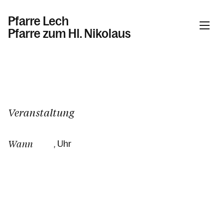
Pfarre Lech
Pfarre zum Hl. Nikolaus
Informationen
Kalender
Veranstaltung
Wann
, Uhr
Personen
Kontakt